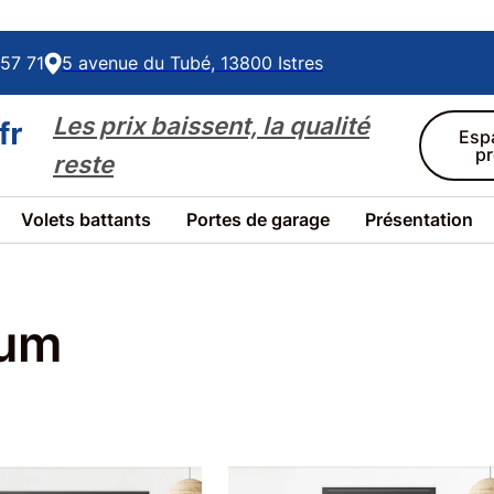
57 71
5 avenue du Tubé, 13800 Istres
Les prix baissent, la qualité
Esp
p
reste
Volets battants
Portes de garage
Présentation
ium