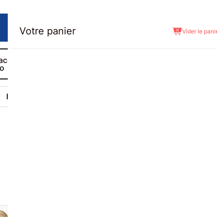
Votre panier
Vider le pani
ace
Nous
Mon devis
ro
contacter
(
0
)
Réalisations
Le Blog