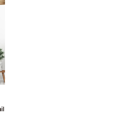
Ma Fenêtre Aluminium
En 4 Étapes
1) Je sélectionne le modèle
2) Je renseigne les mesures
3) Je choisis les options
4) J’ajoute
ma fenêtre aluminium
au
devis
Comment prendre les mesures de
ma fenêtre aluminium
Comment poser
ma fenêtre
aluminium
il
L'expertise de
lemenuisierdiscounteur
Partenaire
depuis 40 ans des