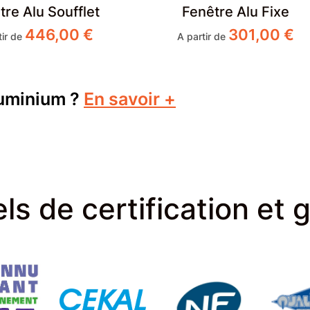
tre Alu Soufflet
Fenêtre Alu Fixe
446,00
€
301,00
€
tir de
A partir de
luminium
?
En savoir +
 présentes dans les constructions modernes comme dans
rformantes, elles offrent de nombreux avantages, tant
fenêtres en aluminium, il est important de connaître les
 pose, d’options et de performances. Voici un guide pour
ls de certification et 
 aluminium ?
êtres en raison de sa finesse, de sa solidité et de sa
s aux montants très fins, laissant entrer un maximum de
corrosion et aux UV, l’aluminium ne rouille pas et nécessite
erté de design grâce à une large palette de coloris, y