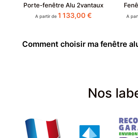
Porte-fenêtre Alu 2vantaux
Fenê
1 133,00
€
A partir de
A par
Comment choisir
ma fenêtre a
Les
fenêtres en aluminium
sont de plus en plus
les projets de rénovation. Design, robustes et pe
esthétiques que techniques. Pour bien choisir ses 
différentes possibilités en termes de modèles, de
Nos labe
faire le bon choix.
1) Pourquoi choisir des fenêtres en
L’aluminium est un matériau très prisé pour les fen
longévité. Il permet de concevoir des menuiserie
lumière naturelle. Résistant aux intempéries, à la 
très peu d’entretien. Il offre aussi une grande lib