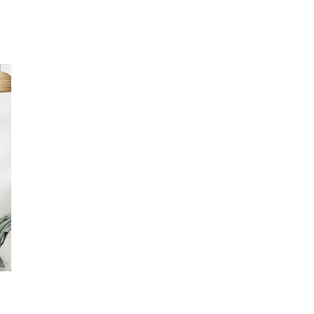
meilleurs fabricants
Des
conseillers
dédiés à vos projets
Des
poseurs
soigneusement
sélectionnés
Service
SAV
/ Réparation efficace
Des techniciens
métreurs
expérimentés