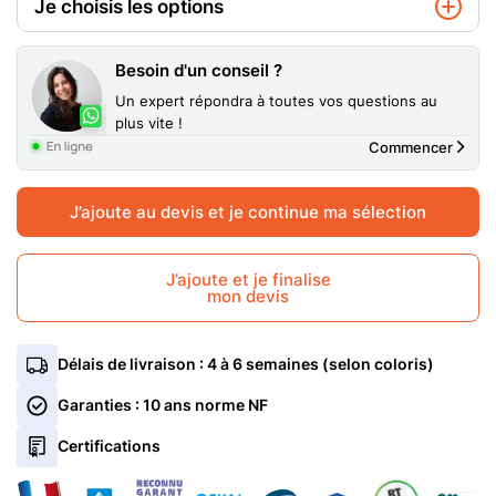
Je choisis les options
Coloris extérieur Alu
Blanc 9010 B
Besoin d'un conseil ?
Un expert répondra à toutes vos questions au
Coloris Intérieur Alu
plus vite !
Coloris Identique
Commencer
Type de pose
En rénovation
J’ajoute au devis et je continue ma sélection
Isolation Intérieure ALU
Sans isolation
Blanc 9010 B
Gris anthracite 7016 FT
J’ajoute et je finalise
mon devis
Type de vitrage
4/20/4 Fe Argon
Coloris Identique
Blanc 9O10 B
+5%
Traitement du vitrage (1 face)
Clair
Délais de livraison : 4 à 6 semaines (selon coloris)
En savoir plus sur le coloris intérieur
En rénovation
En applique
Garanties : 10 ans norme NF
Oscillo-battant
Sans
Certifications
Sans isolation
avec isolation
+20€/m²
Ventilation Alu
Sans
Gris Aluminium 9006 FT
Noir 2100 FT
+10%
En savoir plus sur l'isolation