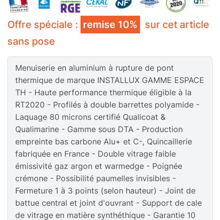
4/20/4 Fe Argon
4/14/44.2 Fe Argon Anti-
+10%
effraction
+50€/m²
Serrure à clé Fenêtres ALU
Sans
Offre spéciale :
remise 10%
sur cet article
Clair
Dépoli
+30€/m²
sans pose
Soubassement Alu
Sans
En tunnel
Sans
Oscillo-battant
+80€ HT
Menuiserie en aluminium à rupture de pont
En savoir plus sur le type de pose
En savoir plus sur l'oscillo-battant
thermique de marque INSTALLUX GAMME ESPACE
Sans
Ventilation Alu
+35€ HT
TH - Haute performance thermique éligible à la
En savoir plus sur la ventilation
Gris Sable 2900 FT
+10%
Ivoire 1015 S
+10%
RT2020 - Profilés à double barrettes polyamide -
Sans
Serrure à clé Fenêtres
4/14/10 Fe Argon
4/14/SP510 Fe Haute
Laquage 80 microns certifié Qualicoat &
+50€ HT
Phonique
+40€/m²
sécurité
+100€/m²
Imprimé G 200
+50€/m²
Stopsol
+70€/m²
Qualimarine - Gamme sous DTA - Production
Sans
Soubassement plein Alu
empreinte bas carbone Alu+ et C-, Quincaillerie
En savoir plus sur le type de vitrage
+90€/m²
En savoir plus sur le traitement de vitrage
fabriquée en France - Double vitrage faible
émissivité gaz argon et warmedge - Poignée
crémone - Possibilité paumelles invisibles -
Fermeture 1 à 3 points (selon hauteur) - Joint de
Gris Clair 7035 FT
+10%
Brun Sepia 8014
+10%
battue central et joint d'ouvrant - Support de cale
de vitrage en matière synthéthique - Garantie 10