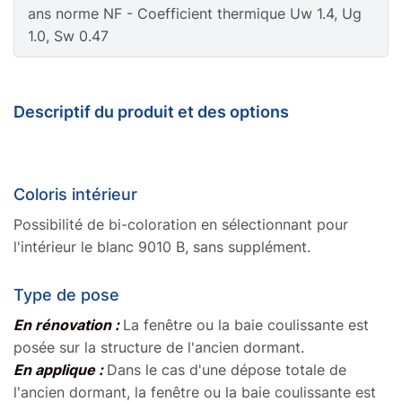
ans norme NF - Coefficient thermique Uw 1.4, Ug
1.0, Sw 0.47
Soubasement vitré
+80€/m²
En savoir plus sur les soubassements
Descriptif du produit et des options
Autre couleur
+10%
Coloris intérieur
Possibilité de bi-coloration en sélectionnant pour
l'intérieur le blanc 9010 B, sans supplément.
Type de pose
En rénovation :
La fenêtre ou la baie coulissante est
posée sur la structure de l'ancien dormant.
En applique :
Dans le cas d'une dépose totale de
l'ancien dormant, la fenêtre ou la baie coulissante est