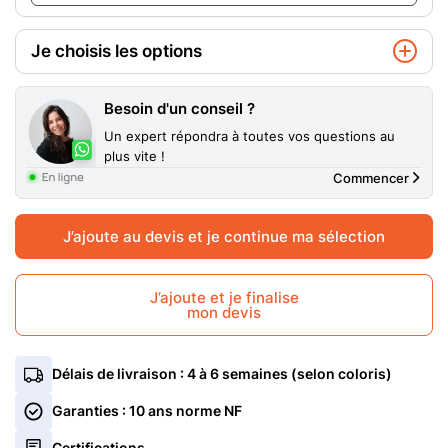
Je choisis les options
Coloris extérieur Alu
Blanc 9010 B
Besoin d'un conseil ?
Un expert répondra à toutes vos questions au
Coloris Intérieur Alu
plus vite !
Coloris Identique
Commencer
Type de pose
En rénovation
J’ajoute au devis et je continue ma sélection
Isolation Intérieure ALU
Sans isolation
Blanc 9010 B
Gris anthracite 7016 FT
J’ajoute et je finalise
mon devis
Type de vitrage
4/20/4 Fe Argon
Coloris Identique
Blanc 9O10 B
+5%
Traitement du vitrage (1 face)
Clair
Délais de livraison : 4 à 6 semaines (selon coloris)
En savoir plus sur le coloris intérieur
En rénovation
En applique
Garanties : 10 ans norme NF
Serrure à clé
Sans
Certifications