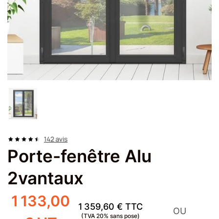
Porte-fenêtre Alu
2vantaux
1 133,00
1 359,60 € TTC
OU
(TVA
20
% sans pose)