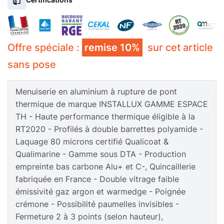
Sans isolation
avec isolation
+20€/m²
Ventilation Alu
Sans
Gris Aluminium 9006 FT
Noir 2100 FT
+10%
En savoir plus sur l'isolation
4/20/4 Fe Argon
4/14/44.2 Fe Argon Anti-
+10%
effraction
+50€/m²
Soubassement Alu
Sans
Offre spéciale :
remise 10%
sur cet article
Clair
Dépoli
+30€/m²
sans pose
Seuil plat PMR
Sans
En tunnel
Sans
Serrure à clé
+160€ HT
Menuiserie en aluminium à rupture de pont
En savoir plus sur le type de pose
En savoir plus sur la serrure à clé
thermique de marque INSTALLUX GAMME ESPACE
Sans
Ventilation Alu
+35€ HT
TH - Haute performance thermique éligible à la
En savoir plus sur la ventilation
Gris Sable 2900 FT
+10%
Ivoire 1015 S
+10%
RT2020 - Profilés à double barrettes polyamide -
Sans
Soubassement plein Alu
4/14/10 Fe Argon
4/14/SP510 Fe Haute
Laquage 80 microns certifié Qualicoat &
+90€/m²
Phonique
+40€/m²
sécurité
+100€/m²
Imprimé G 200
+50€/m²
Stopsol
+70€/m²
Qualimarine - Gamme sous DTA - Production
Sans
Seuil plat PMR
+90€ HT
empreinte bas carbone Alu+ et C-, Quincaillerie
En savoir plus sur le type de vitrage
En savoir plus sur le traitement de vitrage
fabriquée en France - Double vitrage faible
En savoir plus sur le seuil plat PMR
émissivité gaz argon et warmedge - Poignée
crémone - Possibilité paumelles invisibles -
Fermeture 2 à 3 points (selon hauteur),