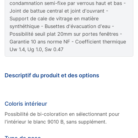
Gris Clair 7035 FT
+10%
Brun Sepia 8014
+10%
condamnation semi-fixe par verrous haut et bas -
Joint de battue central et joint d'ouvrant -
Soubasement vitré
+80€/m²
Support de cale de vitrage en matière
synthéthique - Busettes d'évacuation d'eau -
En savoir plus sur les soubassements
Possibilité seuil plat 20mm sur portes fenêtres -
Garantie 10 ans norme NF - Coefficient thermique
Uw 1.4, Ug 1.0, Sw 0.47
Autre couleur
+10%
Descriptif du produit et des options
Coloris intérieur
Possibilité de bi-coloration en sélectionnant pour
l'intérieur le blanc 9010 B, sans supplément.