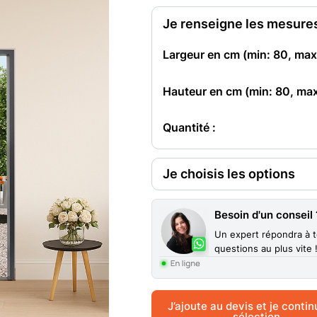
Je renseigne les mesure
Largeur en cm (min:
80
, ma
Hauteur en cm (min:
80
, ma
Quantité :
Je choisis les options
Coloris extérieur Alu
Besoin d'un conseil 
Un expert répondra à 
Coloris Intérieur Alu
questions au plus vite 
Type de pose
J’ajoute au devis et je conti
sélection