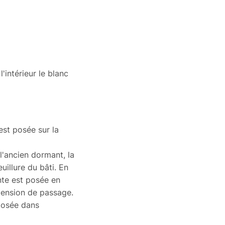
4/14/SP510 Fe Haute
sécurité
+100€/m²
Stopsol
+70€/m²
En savoir plus sur le type de vitra
En savoir plus sur le traitement de
'intérieur le blanc
est posée sur la
l'ancien dormant, la
uillure du bâti. En
ante est posée en
mension de passage.
 posée dans