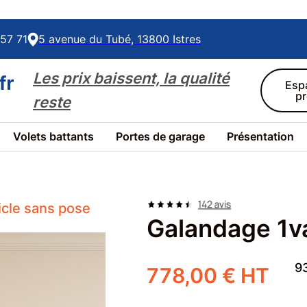
57 71
5 avenue du Tubé, 13800 Istres
Les prix baissent, la qualité
Esp
p
reste
Volets battants
Portes de garage
Présentation
ticle sans pose
Galandage 1van
9
778,00 € HT