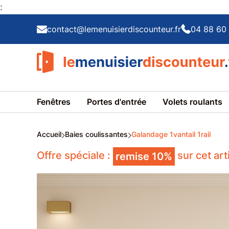
:
contact@lemenuisierdiscounteur.fr
04 88 60 
Fenêtres
Portes d'entrée
Volets roulants
Accueil
Baies coulissantes
Galandage 1vantail 1rail
Offre spéciale :
sur cet ar
remise 10%