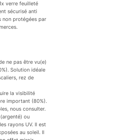
x verre feuilleté
nt sécurisé anti
s non protégées par
mmerces.
de ne pas être vu(e)
0%). Solution idéale
caliers, rez de
ire la visibilité
ère important (80%).
les, nous consulter.
r (argenté) ou
es rayons UV. Il est
osées au soleil. Il
n effet miroir