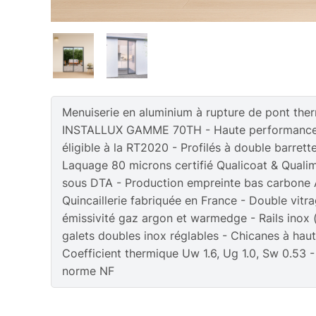
Menuiserie en aluminium à rupture de pont th
INSTALLUX GAMME 70TH - Haute performance
éligible à la RT2020 - Profilés à double barret
Laquage 80 microns certifié Qualicoat & Qual
sous DTA - Production empreinte bas carbone A
Quincaillerie fabriquée en France - Double vitra
émissivité gaz argon et warmedge - Rails inox 
galets doubles inox réglables - Chicanes à haute
Coefficient thermique Uw 1.6, Ug 1.0, Sw 0.53 -
norme NF