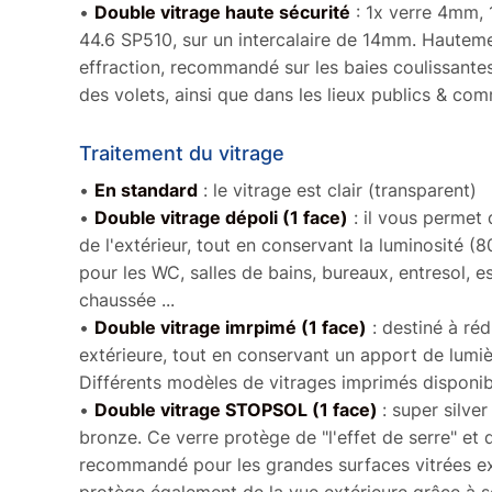
•
Double vitrage haute sécurité
: 1x verre 4mm, 1
44.6 SP510, sur un intercalaire de 14mm. Hauteme
effraction, recommandé sur les baies coulissante
des volets, ainsi que dans les lieux publics & co
Traitement du vitrage
•
En standard
: le vitrage est clair (transparent)
•
Double vitrage dépoli (1 face)
: il vous permet 
de l'extérieur, tout en conservant la luminosité (8
pour les WC, salles de bains, bureaux, entresol, es
chaussée ...
•
Double vitrage imrpimé (1 face)
: destiné à rédu
extérieure, tout en conservant un apport de lumi
Différents modèles de vitrages imprimés disponib
‍•
Double vitrage STOPSOL (1 face)
: super silve
bronze. Ce verre protège de "l'effet de serre" et d
recommandé pour les grandes surfaces vitrées exp
protège également de la vue extérieure grâce à so