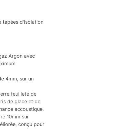
e tapées d'isolation
, gaz Argon avec
maximum.
 de 4mm, sur un
erre feuilleté de
is de glace et de
rmance accoustique.
rre 10mm sur
éliorée, conçu pour