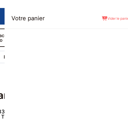
Votre panier
Vider le pani
ace
Nous
Mon devis
ro
contacter
(
0
)
Réalisations
Le Blog
tail 1rail
33,60 €
(TVA
20
% sans
OU
4 x
233,40
€
TTC
pose)
TTC