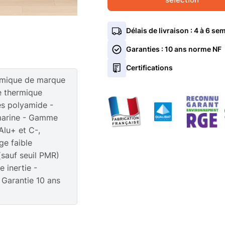
Isolation Intérieure ALU
Blanc 9010 B
Gris
Délais de livraison : 4 à 6 se
Type de vitrage
Coloris Identique
Blanc 
Garanties : 10 ans norme NF
Traitement du vitrage (1 face
En savoir plus sur le coloris intérie
Certifications
En rénovation
En app
ermique de marque
Serrure à clé Coulissant
En savoir plus sur le type de pose
 thermique
Sans isolation
avec i
tes polyamide -
imarine - Gamme
En savoir plus sur l'isolation
Noir 2100 FT
+10%
Gris
4/20/4 Fe Argon
lu+ et C-,
ge faible
Clair
Dépoli
(sauf seuil PMR)
 inertie -
Sans
Serrur
 Garantie 10 ans
En savoir plus sur les serrures à cl
Gris Clair 7035 FT
+10%
Brun