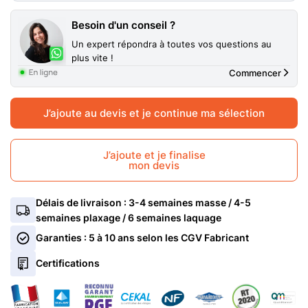
Coloris intérieur/extérieur PVC
Blanc 9016 Masse INT/EXT
Besoin d'un conseil ?
Un expert répondra à toutes vos questions au
Type de pose
plus vite !
En rénovation
Commencer
Isolation Intérieure PVC
Sans
J’ajoute au devis et je continue ma sélection
Type de vitrage
4/20/4 Fe Argon
Blanc 9016 Masse
Gris clair 7035 Masse
J’ajoute et je finalise
INT/EXT
mon devis
INT/EXT
+10%
Traitement du vitrage (1 face)
Clair
En rénovation
En applique
Délais de livraison : 3-4 semaines masse / 4-5
Ventilation PVC
Sans
semaines plaxage / 6 semaines laquage
Sans
Avec
+20€/m²
Garanties : 5 à 10 ans selon les CGV Fabricant
Serrure à clé Fenêtres PVC
Sans
En savoir plus sur l'isolation intérieure
4/20/4 Fe Argon
4/14/44.2 Fe Argon Anti-
Certifications
effraction
+50€/m²
Clair
Dépoli
+30€/m²
Ivoire 1015 Masse
Gris anthracite Filmé