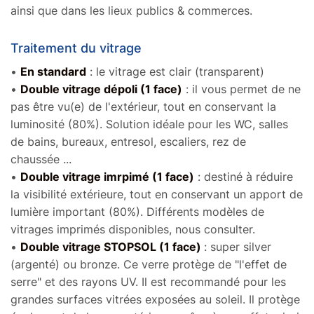
ainsi que dans les lieux publics & commerces.
Autre coloris Laqué EXT
Traitement du vitrage
+ Blanc 9016 Masse INT
+15%
•
En standard
: le vitrage est clair (transparent)
•
Double vitrage dépoli (1 face)
: il vous permet de ne
En savoir plus sur les coloris extérieurs
pas être vu(e) de l'extérieur, tout en conservant la
luminosité (80%). Solution idéale pour les WC, salles
de bains, bureaux, entresol, escaliers, rez de
chaussée ...
•
Double vitrage imrpimé (1 face)
: destiné à réduire
la visibilité extérieure, tout en conservant un apport de
lumière important (80%). Différents modèles de
vitrages imprimés disponibles, nous consulter.
‍•
Double vitrage STOPSOL (1 face)
: super silver
(argenté) ou bronze. Ce verre protège de "l'effet de
serre" et des rayons UV. Il est recommandé pour les
grandes surfaces vitrées exposées au soleil. Il protège