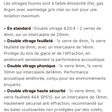
Les vitrages fournis sont à faible émissivité (Fe), gaz
Gris anthracite Laqué
Gris Clair 7035 Laqué
Argon avec warmedge gris clair ou noir pour une
EXT + Blanc 9016 Masse
INT/EXT
+30%
isolation maximum.
INT
+15%
•
En standard
: Double vitrage 4.20.4 - 2 verres de
4mm, sur un intercalaire de 20mm.
•
Double vitrage feuilleté
: 1x verre de 4mm, 1x verre
feuilleté de 8mm, avec un intercalaire de 14mm.
Protège du bris de glace et de l'effraction, en
améliorant sensiblement la performance accoustique.
Gris clair 7035 Laqué
Autre coloris Laqué
•
Double vitrage phonique
: 1x verre 4mm, 1x verre
EXT + Blanc 9016 Masse
INT/EXT
+30%
10mm sur intercalaire de14mm. Performance
INT
+15%
acoustique améliorée, conçu pour les environnements
bruyants.
•
Double vitrage haute sécurité
: 1x verre 4mm, 1x
verre feuilleté 44.6 SP510, sur un intercalaire de 14mm.
Hautement sécurisé anti effraction, recommandé sur
les baies coulissantes non protégées par des volets,