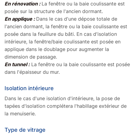
En rénovation :
La fenêtre ou la baie coulissante est
Blanc 9016 Masse INT
+20%
posée sur la structure de l'ancien dormant.
+10%
En applique :
Dans le cas d'une dépose totale de
l'ancien dormant, la fenêtre ou la baie coulissante est
posée dans la feuillure du bâti. En cas d'isolation
intérieure, la fenêtre/baie coulissante est posée en
applique dans le doublage pour augmenter la
dimension de passage.
En tunnel :
La fenêtre ou la baie coulissante est posée
Bois acajou Filmé EXT +
Gris Anthracite Laqué
dans l'épaisseur du mur.
Blanc 9016 Masse INT
INT/EXT
+30%
+10%
Isolation intérieure
Dans le cas d'une isolation d'intérieure, la pose de
tapées d'isolation complétera l'habillage extérieur de
la menuiserie.
Type de vitrage