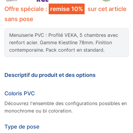
INT/EXT
+10%
INT/EXT
+20%
En tunnel
Offre spéciale :
remise 10%
sur cet article
Sans
Ventilation PVC
+30€ HT
En savoir plus sur le type de pose
sans pose
En savoir plus sur la ventilation
Sans
Serrure à clé Fenêtres
+30€ HT
Menuiserie PVC : Profilé VEKA, 5 chambres avec
renfort acier. Gamme Kiestline 78mm. Finition
4/14/10 Fe Argon
4/14/SP510 Fe Haute
En savoir plus sur la serrure
contemporaine. Pack confort en standard.
Phonique
+40€/m²
sécurité
+100€/m²
Imprimé G 200
+50€/m²
Stopsol
+70€/m²
Gris anthracite Filmé EXT
Chêne doré Filmé INT/EXT
En savoir plus sur le type de vitrage
En savoir plus sur le traitement de vitrage
+ Blanc 9016 Masse INT
+20%
+10%
Descriptif du produit et des options
Coloris PVC
Découvrez l'ensemble des configurations possibles en
monochrome ou bi coloration.
Type de pose
Chêne doré Filmé EXT +
Bois acajou Filmé INT/EXT