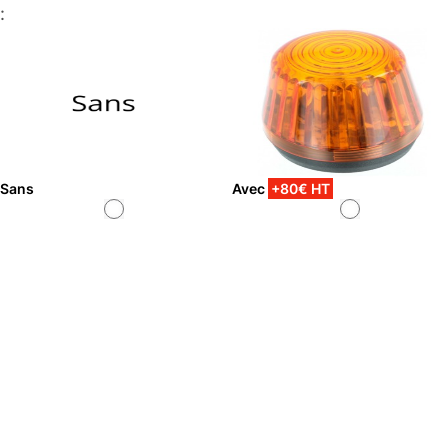
:
Sans
Avec
+80€ HT